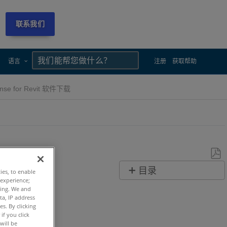
联系我们
×
×
语言
注册
获取帮助
nse for Revit 软件下载
另
目录
ties, to enable
存
 experience;
快
ting. We and
为
ta, IP address
速
PDF
s. By clicking
步
if you click
will be
骤