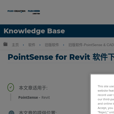
语言
Knowledge Base
获取帮助
注册
扩展/隐缩全局层次
主页
软件
旧版软件
旧版软件-PointSense & CAD 
PointSense for Revit 软件
This site us
website feat
record user 
PointSense
Revit
our third-pa
and online i
Accept, you 
“Reject,” on