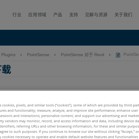
行业
应用领域
产品
支持
见解与资源
关于我们
Plugins
PointSense
PointSense 对于 Revit
PointSe
下载
es cookies, pixels, and similar tools (“cookies”), some of which are provided by third par
ures and functionality; measure, analyze, and improve site performance; enhance user
sessions and interactions; personalize content; and support our advertising and marke
rty vendors may monitor, record, and access information and data, including device da
dentifiers, referring URLs and other browsing information, for these and similar purpose
agree to such purposes. If you continue to browse our site without clicking “Accept,” or 
ly cookies necessary to operate and enable default website features and functionalities 