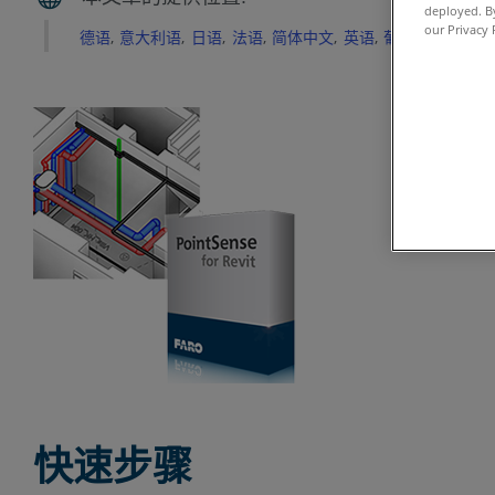
deployed. By
our Privacy 
德语
意大利语
日语
法语
简体中文
英语
葡萄牙语
西班
快速步骤