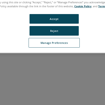
 using this site or clicking “Accept,” “Reject,” or “Manage Preferences” you acknowledg
Policy available through the link in the footer of this website,
Cookie Policy
, and
Term
牙语
韩语
Accept
Reject
Manage Preferences