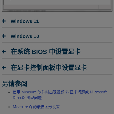
在
显
卡
Windows 11
控
制
面
Windows 10
板
中
设
在系统 BIOS 中设置显卡
置
显
卡
在显卡控制面板中设置显卡
另
请
另请参阅
参
使用 Measure 软件时出现视频卡/显卡问题或 Microsoft
阅
DirectX 出现问题
Measure Q 的最佳图形设置