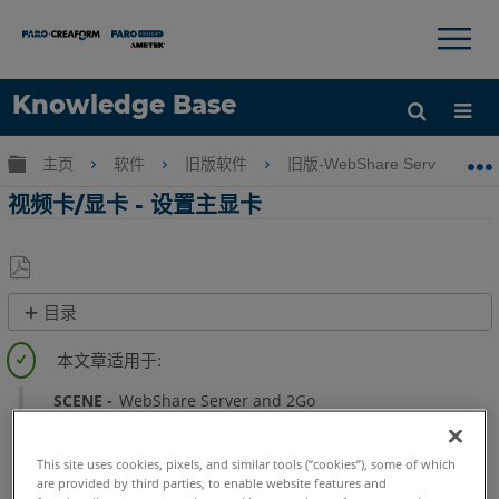
×
×
Knowledge Base
语言
扩展/隐缩全局层次
主页
软件
旧版软件
旧版-WebShare Server & We
获取帮助
注册
视频卡/显卡 - 设置主显卡
另
目录
存
概
为
述
PDF
Windows
SCENE
WebShare Server and 2Go
11
Windows
This site uses cookies, pixels, and similar tools (“cookies”), some of which
are provided by third parties, to enable website features and
10