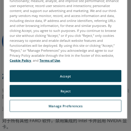
functionality; measure, analyze, and improve site performance; enhance
德语
意大利语
日语
法语
简体中文
英语
葡萄牙语
user experience; record user sessions and interactions; personalize
在
西班牙语
韩语
content; and support our advertising and marketing. We and our third-
系
party vendors may monitor, record, and access information and data,
统
including device data, IP address and online identifiers, referring URLs
and other browsing information, for these and similar purposes. By
BIOS
clicking Accept, you agree to such purposes. If you continue to browse
中
our site without clicking “Accept,” or if you click “Reject,” only cookies
设
necessary to operate and enable default website features and
置
functionalities will be deployed. By using this site or clicking “Accept,”
“Reject,” or “Manage Preferences” you acknowledge and agree to our
显
Privacy Policy available through the link in the footer of this website,
卡
Cookie Policy
, and
Terms of Use
.
HP
笔
概述
Accept
记
本
许多计算机都有两块显卡：一块集成显卡，一块专用显卡。如果未
Reject
电
按如下所列启用/禁用集成卡，FARO
中可能出现图形显示问题。
®
脑
Manage Preferences
禁
对于 CAM2 2018.1 和更高版本，两块显卡应都启用。
用
混
对于所有其他 FARO 软件，禁用集成的 Intel 卡并启用 NVIDIA 显
合
卡。