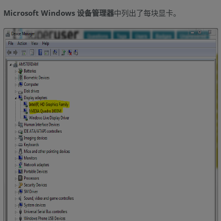
图
Microsoft Windows 设备管理器
中列出了每块显卡。
形
（G4
和
G5）
戴
尔
笔
记
本
电
脑：
从
Windows
10
启
动
到
BIOS