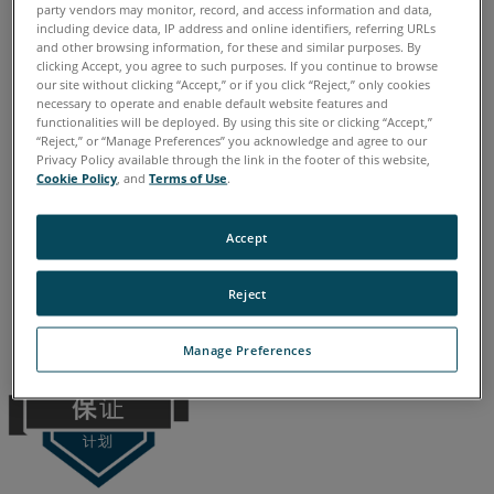
Legacy Quantum
Titanium
Advantage
party vendors may monitor, record, and access information and data,
保
including device data, IP address and online identifiers, referring URLs
激光掃描儀
Blink
修
and other browsing information, for these and similar purposes. By
3D激光掃描儀
Focus Core
Focus Premium
clicking Accept, you agree to such purposes. If you continue to browse
our site without clicking “Accept,” or if you click “Reject,” only cookies
Focus Premium Max
Focus S
Focus S Plus
Focus M
necessary to operate and enable default website features and
Focus3D
Focus3D X
Focus3D X HDR
Focus3D S
Photon
functionalities will be deployed. By using this site or clicking “Accept,”
“Reject,” or “Manage Preferences” you acknowledge and agree to our
Privacy Policy available through the link in the footer of this website,
Cookie Policy
, and
Terms of Use
.
Accept
德语
意大利语
日语
法语
简体中文
英语
葡萄牙语
西班牙语
韩语
Reject
Manage Preferences