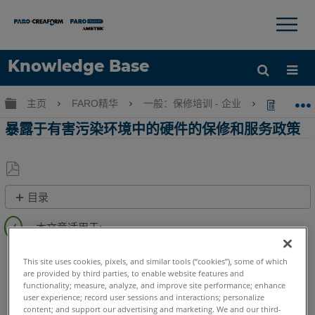
×
×
Knowledge Base
语言
扩展/隐缩全局层次
主页
FARO精华
一般：保修培训 - 企业
暴露于
获取帮助
注册
暴露于有害污染环境中的硬件的保修和服务政策
另
目录
存
污
为
染
PDF
物
FaroArm/ScanArm
Quantum X.S
Quantum X.M
This site uses cookies, pixels, and similar tools (“cookies”), some of which
和
Quantum X.E
Quantum S Max
Quantum M Max
are provided by third parties, to enable website features and
您
functionality; measure, analyze, and improve site performance; enhance
Quantum E Max
Gage Max
Quantum S
Quantum M
的
user experience; record user sessions and interactions; personalize
Quantum E
Gage
Edge
Fusion
Prime
Platinum
FARO
content; and support our advertising and marketing. We and our third-