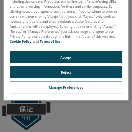
including device data, IP address and online identifiers, referring URLs
Legacy Quantum
Titanium
Advantage
FARO
and other browsing information, for these and similar purposes. By
激光掃描儀
Blink
保
clicking Accept, you agree to such purposes. If you continue to browse
3D激光掃描儀
Focus Core
Focus Premium
our site without clicking “Accept,” or if you click “Reject,” only cookies
修
necessary to operate and enable default website features and
Focus Premium Max
Focus S
Focus S Plus
Focus M
functionalities will be deployed. By using this site or clicking “Accept,”
Focus3D
Focus3D X
Focus3D X HDR
Focus3D S
Photon
“Reject,” or “Manage Preferences” you acknowledge and agree to our
Privacy Policy available through the link in the footer of this website,
Cookie Policy
, and
Terms of Use
.
Accept
德语
意大利语
日语
法语
简体中文
英语
葡萄牙语
西班牙语
韩语
Reject
Manage Preferences