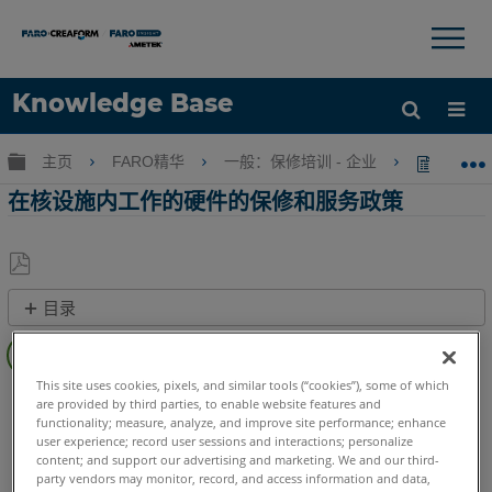
×
×
Knowledge Base
语言
扩展/隐缩全局层次
主页
FARO精华
一般：保修培训 - 企业
在核设
获取帮助
注册
在核设施内工作的硬件的保修和服务政策
另
目录
存
辐
为
射、
PDF
污
This site uses cookies, pixels, and similar tools (“cookies”), some of which
FaroArm/ScanArm
Quantum X.S
Quantum X.M
are provided by third parties, to enable website features and
染
Quantum X.E
Quantum S Max
Quantum M Max
functionality; measure, analyze, and improve site performance; enhance
和
user experience; record user sessions and interactions; personalize
Quantum E Max
Gage Max
Quantum S
Quantum M
您
content; and support our advertising and marketing. We and our third-
Quantum E
Gage
Edge
Fusion
Prime
Platinum
party vendors may monitor, record, and access information and data,
的